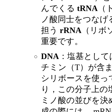
んでくる
tRNA
（
ノ酸同士をつなげ
担う
rRNA
（リボソ
重要です。
DNA
：塩基としては
チミン（T）が含
シリボースを使っ
り，この分子上の
ミノ酸の並びを決
成の際には， mR