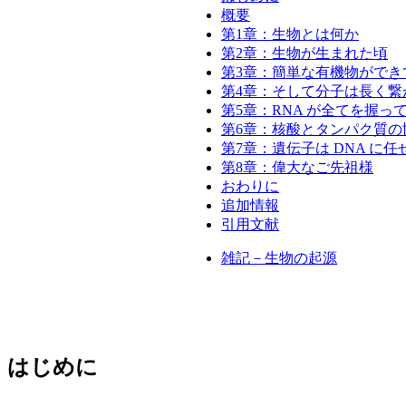
概要
第1章：生物とは何か
第2章：生物が生まれた頃
第3章：簡単な有機物ができ
第4章：そして分子は長く繋
第5章：RNA が全てを握っ
第6章：核酸とタンパク質の
第7章：遺伝子は DNA に任
第8章：偉大なご先祖様
おわりに
追加情報
引用文献
雑記－生物の起源
はじめに