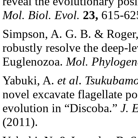
reveal the evolutionary posi
Mol. Biol. Evol.
23,
615-625
Simpson, A. G. B. & Roger,
robustly resolve the deep-le
Euglenozoa.
Mol. Phylogene
Yabuki, A.
et al
.
Tsukubamo
novel excavate flagellate po
evolution in “Discoba.”
J. 
(2011).