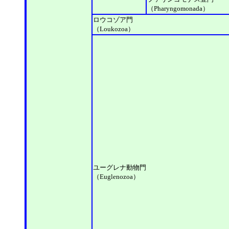
（Pharyngomonada）
ロウコゾア門
（Loukozoa）
ユーグレナ動物門
（Euglenozoa）