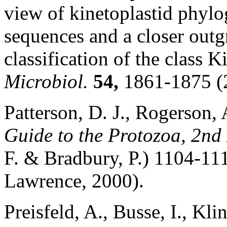
view of kinetoplastid phyl
sequences and a closer outg
classification of the class K
Microbiol.
54,
1861-1875 (
Patterson, D. J., Rogerson,
Guide to the Protozoa, 2nd
F. & Bradbury, P.) 1104-111
Lawrence, 2000).
Preisfeld, A., Busse, I., Kl