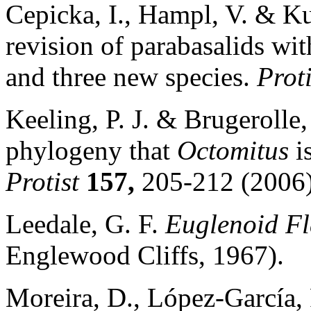
Cepicka, I., Hampl, V. & Ku
revision of parabasalids wi
and three new species.
Proti
Keeling, P. J. & Brugeroll
phylogeny that
Octomitus
is
Protist
157,
205-212 (2006)
Leedale, G. F.
Euglenoid Fl
Englewood Cliffs, 1967).
Moreira, D., López-García,