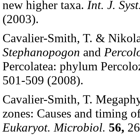
new higher taxa.
Int. J. Sys
(2003).
Cavalier-Smith, T. & Nikola
Stephanopogon
and
Percol
Percolatea: phylum Percolo
501-509 (2008).
Cavalier-Smith, T. Megaphy
zones: Causes and timing of
Eukaryot. Microbiol.
56,
26