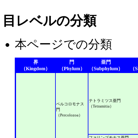
目レベルの分類
本ページでの分類
界
門
亜門
（Kingdom）
（Phylum）
（Subphylum）
（Su
テトラミツス亜門
ペルコロモナス
（Tetramitia）
門
（Percolozoa）
ファリンゴモナス亜門