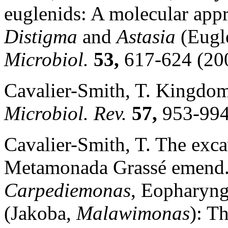
euglenids: A molecular app
Distigma
and
Astasia
(Eugl
Microbiol.
53,
617-624 (20
Cavalier-Smith, T. Kingdom
Microbiol. Rev.
57,
953-994
Cavalier-Smith, T. The exc
Metamonada Grassé emend. 
Carpediemonas
, Eopharyn
(Jakoba,
Malawimonas
): T