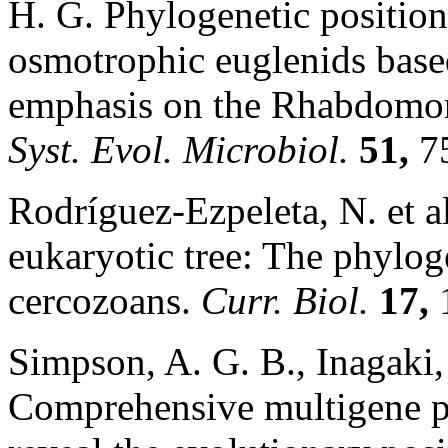
H. G. Phylogenetic position 
osmotrophic euglenids bas
emphasis on the Rhabdomo
Syst. Evol. Microbiol.
51,
75
Rodríguez-Ezpeleta, N. et a
eukaryotic tree: The phylog
cercozoans.
Curr. Biol.
17,
1
Simpson, A. G. B., Inagaki,
Comprehensive multigene ph