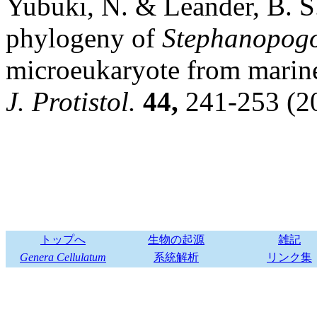
Yubuki, N. & Leander, B. S.
phylogeny of
Stephanopog
microeukaryote from marine 
J. Protistol.
44,
241-253 (2
トップへ
生物の起源
雑記
Genera Cellulatum
系統解析
リンク集