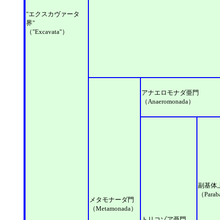
"エクスカヴァータ
界"
（"Excavata"）
アナエロモナダ亜門
（Anaeromonada）
副基体
（Parab
メタモナーダ門
（Metamonada）
トリコゾア亜門