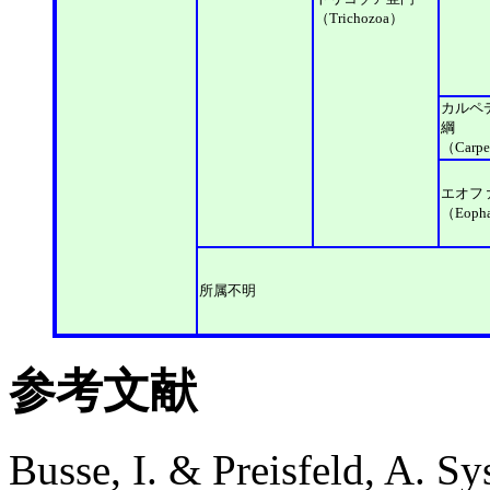
（Trichozoa）
カルペ
綱
（Carpe
エオフ
（Eopha
所属不明
参考文献
Busse, I. & Preisfeld, A. S