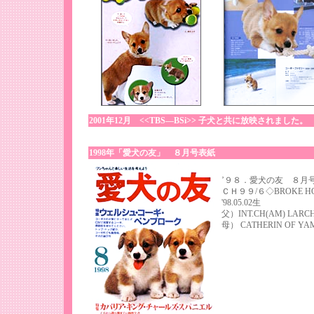
2001年12月 <<TBS―BSi>> 子犬と共に放映されました。
1998年「愛犬の友」 ８月号表紙
’９８．愛犬の友 ８月
ＣＨ９９/６◇BROKE HOUS
'98.05.02生
父）INT.CH(AM) LARC
母） CATHERIN OF YA